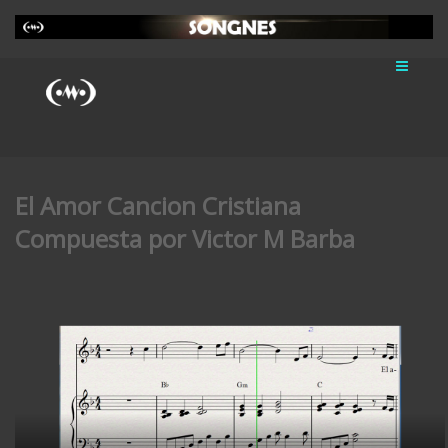
El Amor Cancion Cristiana
Compuesta por Victor M Barba