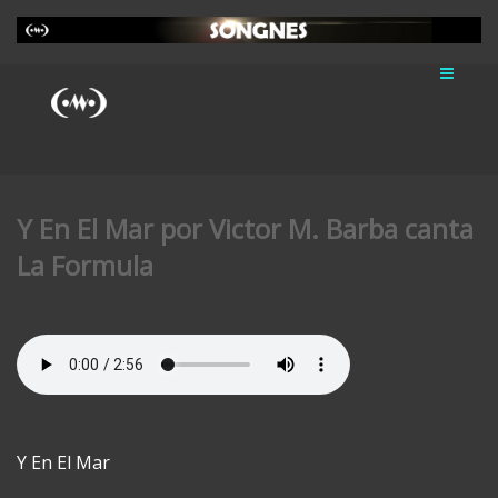
Y En El Mar por Victor M. Barba canta
La Formula
Y En El Mar