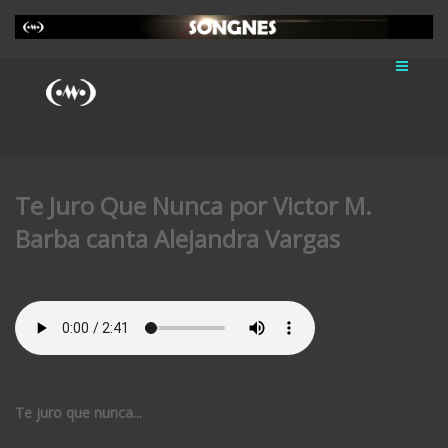
Te Juro Que Nunca por Victor M.
Barba canta Alejandra Vargas
Te juro que nunca...