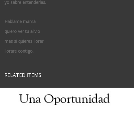
yo sabre entenderlas.
Hablame mamá
quiero ver tu alivio
mas si quieres llorar
llorare contigo.
RELATED ITEMS