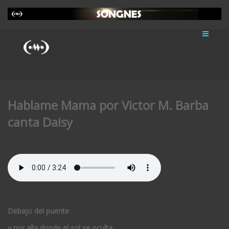
Hablame Mama por Victor M. Barba
canta Daisy
Debajo del puente
y por alla donde el sol se oculta,